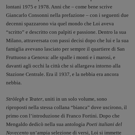
Tornare a Ballard
lontani 1975 e 1978. Anni che – come bene scrive
Valerio Evangelisti
Giancarlo Consonni nella prefazione – con i seguenti due
Vampirismi
decenni spazzarono via quel mondo che Loi aveva
Zong!
“scritto” e descritto con palpiti e passione. Dentro la sua
Milano, attraversata con passi decisi dopo che lui e la sua
DIRETTRICE RESPONSABILE
famiglia avevano lasciato per sempre il quartiere di San
Antonella Marrone
Fruttuoso a Genova: alle spalle i monti e i marosi, e
R
EDAZIONE
davanti agli occhi la città che si allargava intorno alla
Walter Catalano
,
Giuseppe Costigliola
,
Stazione Centrale. Era il 1937, e la nebbia era ancora
Anna da Re
,
Roberto Derobertis
,
Elio
nebbia.
Grasso
,
Fabio Malagnini
,
Valentina
Marcoli
,
Elisabetta Michielin
,
Nicole
Stròlegh
e
Teater
, uniti in un solo volume, sono
Spallina
,
Roberto Sturm
,
Tania Tonin
riproposti nella stessa collana “bianca” dove uscirono, il
CONTATTI
primo con l’introduzione di Franco Fortini. Dopo che
Case editrici e coordinamento
Mengaldo dedicò nella sua antologia
Poeti italiani del
recensioni
:
Novecento
un’ampia selezione di versi, Loi si immette
Elio Grasso
[eliovoyager@gmail.com]