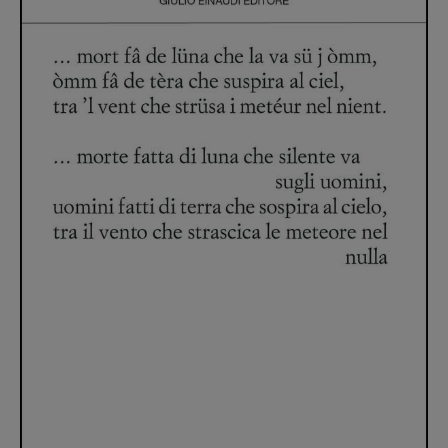
Recensioni
Primo Piano
Interviste
RUBRICHE
Archeologie del
presente