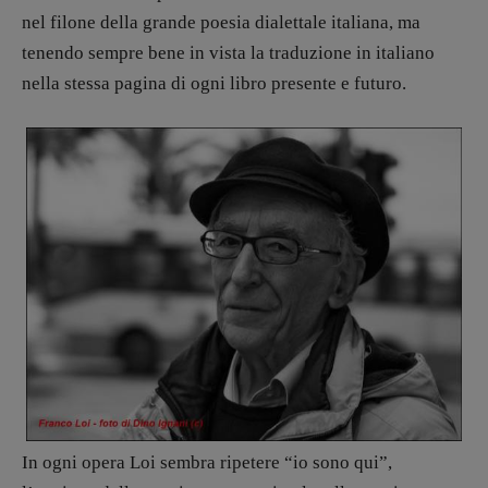
Coordinamento Primo Piano
:
nel filone della grande poesia dialettale italiana, ma
Elisabetta Michielin
tenendo sempre bene in vista la traduzione in italiano
[michielin.elisabetta@gmail.com]
nella stessa pagina di ogni libro presente e futuro.
Coordinamento News in breve:
Anna da Re
[anna.dare.comunicazione@gmail.
com]
Coordinamento Fumetti:
Fabio Malagnini
[fabio.malagnini@gmail.
com]
Coordinamento Pulp for kids e social
media:
Valentina Marcoli
[valentina.marcoli@gmail.
com]
ARCHIVIO E AUTORI
In ogni opera Loi sembra ripetere “io sono qui”,