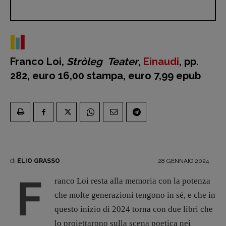
Fumetti
Libro & Film
Pulp for kids
Opera prima
Franco Loi,
Stròleg
Teater
,
Einaudi
, pp.
282, euro 16,00 stampa, euro 7,99 epub
DOSSIER
12 dicembre
Blade Runner 40
Editoria
Intelligenza Artificiale
Maestri sommersi
di
28 GENNAIO 2024
ELIO GRASSO
Pasolini 1922-2022
F
ranco Loi resta alla memoria con la potenza
Psichedelia
che molte generazioni tengono in sé, e che in
Scienza
questo inizio di 2024 torna con due libri che
Stranimondi
lo proiettarono sulla scena poetica nei