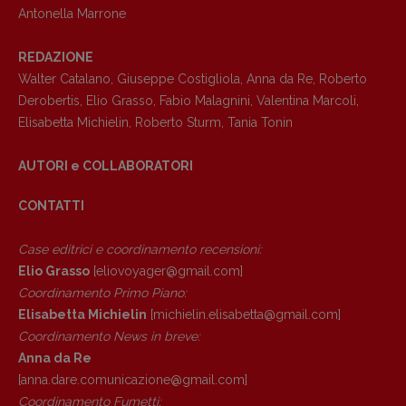
Antonella Marrone
REDAZIONE
Walter Catalano
,
Giuseppe Costigliola
,
Anna da Re
,
Roberto
Derobertis
,
Elio Grasso
,
Fabio Malagnini
,
Valentina Marcoli
,
Elisabetta Michielin
,
Roberto Sturm
,
Tania Tonin
AUTORI e COLLABORATORI
CONTATTI
Case editrici e coordinamento recensioni
:
Elio Grasso
[eliovoyager@gmail.com]
Coordinamento Primo Piano
:
Elisabetta Michielin
[michielin.elisabetta@gmail.com]
Copyright © 2018 – 2023 Pulp Magazine –
Coordinamento News in breve:
Associazione Pulp Magazine – registrazione
Anna da Re
Tribunale Milano n° 5864/2023 – cod. fis.
[anna.dare.comunicazione@gmail.
com]
97943720157 –
Privacy
Coordinamento Fumetti: