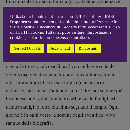
l’opzione dello spazio torna ogni volta alla coscienza, e
senza inimicarsi la nostalgia il nostro poeta accoglie una
Utilizziamo i cookie sul nostro sito PULP Libri per offrirti
brezza di gesti antichi e gentili. Così abbiamo più di
l'esperienza più pertinente ricordando le tue preferenze e le
un’aria, gelida o primaverile, da cui trarre i conti col
visite ripetute. Cliccando su "Accetta tutti" acconsenti all'uso
di TUTTI i cookie. Tuttavia, puoi visitare "Impostazioni
passato, dall’infanzia alla giovinezza. Proprio sul nascere
cookie" per fornire un consenso controllato.
e sul confine appaiono le case, gli armadi, le strade
Gestisci i Cookie
Accetto tutti
Rifiuto tutti
testimonianti la
memoria
. La città è sempre lì davanti,
con intorno il suo oceano terreno. La permanenza della
memoria trova qualcosa di proficuo nella voracità del
vivere, mai venuta meno durante i novantuno anni di
vita. Libro dopo libro la sua lingua (che proprio
milanese, per chi se n’intende, non è) diventa sempre più
incandescente, sollecitando ricordi e occhi famigliari,
mentre navigli e ferro cittadino segnano il tempo. Ogni
giorno è in ogni verso la somma degli eventi nel vivo
sangue della biografia.