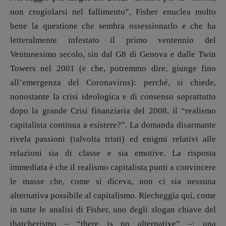
non crogiolarsi nel fallimento”, Fisher enuclea molto
DOSSIER
bene la questione che sembra ossessionarlo e che ha
12 dicembre
letteralmente infestato il primo ventennio del
Blade Runner 40
Ventunesimo secolo, sin dal G8 di Genova e dalle Twin
Editoria
Towers nel 2001 (e che, potremmo dire, giunge fino
Intelligenza Artificiale
all’emergenza del Coronavirus): perché, si chiede,
Maestri sommersi
nonostante la crisi ideologica e di consenso soprattutto
Pasolini 1922-2022
dopo la grande Crisi finanziaria del 2008, il “realismo
Psichedelia
capitalista continua a esistere?”. La domanda disarmante
Scienza
rivela passioni (talvolta tristi) ed enigmi relativi alle
Stranimondi
relazioni sia di classe e sia emotive. La risposta
Tornare a Ballard
immediata è che il realismo capitalista punti a convincere
Valerio Evangelisti
le masse che, come si diceva, non ci sia nessuna
Vampirismi
alternativa possibile al capitalismo. Riecheggia qui, come
Zong!
in tutte le analisi di Fisher, uno degli slogan chiave del
thatcherismo – “there is no alternative” –: una