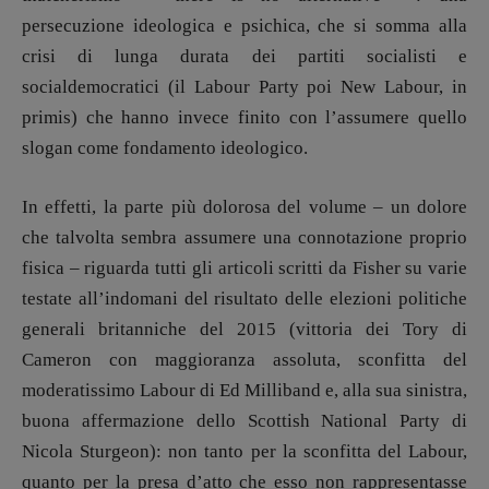
DIRETTRICE RESPONSABILE
persecuzione ideologica e psichica, che si somma alla
Antonella Marrone
crisi di lunga durata dei partiti socialisti e
socialdemocratici (il Labour Party poi New Labour, in
R
EDAZIONE
primis) che hanno invece finito con l’assumere quello
Walter Catalano
,
Giuseppe Costigliola
,
Anna da Re
,
Roberto Derobertis
,
Elio
slogan come fondamento ideologico.
Grasso
,
Fabio Malagnini
,
Valentina
Marcoli
,
Elisabetta Michielin
,
Nicole
In effetti, la parte più dolorosa del volume – un dolore
Spallina
,
Roberto Sturm
,
Tania Tonin
che talvolta sembra assumere una connotazione proprio
fisica – riguarda tutti gli articoli scritti da Fisher su varie
CONTATTI
Case editrici e coordinamento
testate all’indomani del risultato delle elezioni politiche
recensioni
:
generali britanniche del 2015 (vittoria dei Tory di
Elio Grasso
[eliovoyager@gmail.com]
Cameron con maggioranza assoluta, sconfitta del
Coordinamento Primo Piano
:
moderatissimo Labour di Ed Milliband e, alla sua sinistra,
Elisabetta Michielin
[michielin.elisabetta@gmail.com]
buona affermazione dello Scottish National Party di
Coordinamento News in breve:
Nicola Sturgeon): non tanto per la sconfitta del Labour,
Anna da Re
quanto per la presa d’atto che esso non rappresentasse