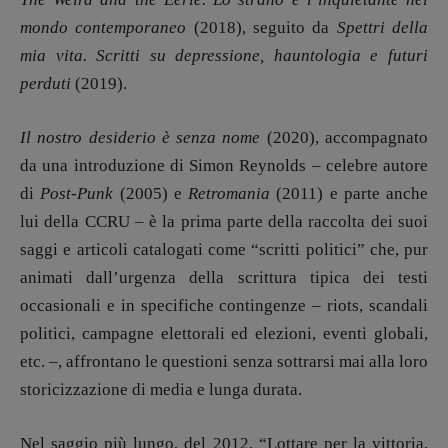
mondo contemporaneo
(2018), seguito da
Spettri della
mia vita. Scritti su depressione, hauntologia e futuri
perduti
(2019).
Il nostro desiderio è senza nome
(2020), accompagnato
da una introduzione di Simon Reynolds – celebre autore
Recensioni
di
Post-Punk
(2005) e
Retromania
(2011) e parte anche
Primo Piano
lui della CCRU – è la prima parte della raccolta dei suoi
Interviste
saggi e articoli catalogati come “scritti politici” che, pur
RUBRICHE
animati dall’urgenza della scrittura tipica dei testi
Archeologie del
occasionali e in specifiche contingenze – riots, scandali
presente
politici, campagne elettorali ed elezioni, eventi globali,
Fumetti
etc. –, affrontano le questioni senza sottrarsi mai alla loro
Libro & Film
storicizzazione di media e lunga durata.
Pulp for kids
Opera prima
Nel saggio più lungo, del 2012, “Lottare per la vittoria,