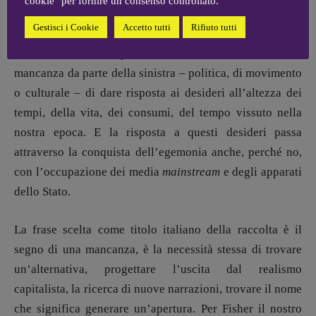
cookie" per fornire un consenso controllato.
sembrano semplicemente rassegnate perché esse si
Gestisci i Cookie
Accetto tutti
Rifiuto tutti
presentano come “unica forma realista di governo”. Al
fondo, davanti a questa inevitabilità, c’è la totale
mancanza da parte della sinistra – politica, di movimento
o culturale – di dare risposta ai desideri all’altezza dei
tempi, della vita, dei consumi, del tempo vissuto nella
nostra epoca. E la risposta a questi desideri passa
attraverso la conquista dell’egemonia anche, perché no,
con l’occupazione dei media
mainstream
e degli apparati
dello Stato.
La frase scelta come titolo italiano della raccolta è il
segno di una mancanza, è la necessità stessa di trovare
un’alternativa, progettare l’uscita dal realismo
capitalista, la ricerca di nuove narrazioni, trovare il nome
che significa generare un’apertura. Per Fisher il nostro