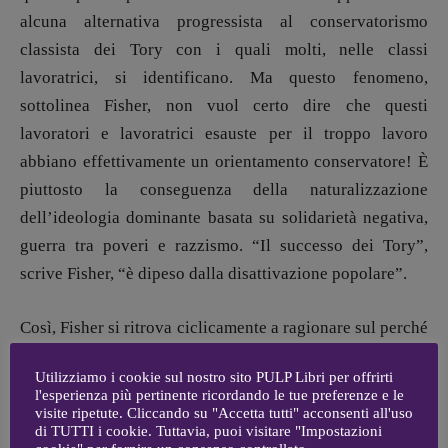
[anna.dare.comunicazione@gmail.
com]
alcuna alternativa progressista al conservatorismo
Coordinamento Fumetti:
classista dei Tory con i quali molti, nelle classi
Fabio Malagnini
[fabio.malagnini@gmail.
com]
lavoratrici, si identificano. Ma questo fenomeno,
Coordinamento Pulp for kids e social
sottolinea Fisher, non vuol certo dire che questi
media:
lavoratori e lavoratrici esauste per il troppo lavoro
Valentina Marcoli
abbiano effettivamente un orientamento conservatore! È
[valentina.marcoli@gmail.
com]
piuttosto la conseguenza della naturalizzazione
ARCHIVIO E AUTORI
dell’ideologia dominante basata su solidarietà negativa,
guerra tra poveri e razzismo. “Il successo dei Tory”,
scrive Fisher, “è dipeso dalla disattivazione popolare”.
Così, Fisher si ritrova ciclicamente a ragionare sul perché
a cinque anni da una crisi devastante del capitalismo, la
Utilizziamo i cookie sul nostro sito PULP Libri per offrirti
sinistra (moderata) non abbia sostanzialmente
l'esperienza più pertinente ricordando le tue preferenze e le
guadagnato terreno. Ritorna così, come un turbamento,
visite ripetute. Cliccando su "Accetta tutti" acconsenti all'uso
di TUTTI i cookie. Tuttavia, puoi visitare "Impostazioni
l’inevitabilità delle politiche neoliberiste a cui le masse