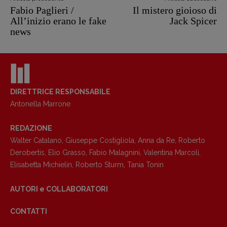
Fabio Paglieri /
Il mistero gioioso di
All’inizio erano le fake
Jack Spicer
news
DIRETTRICE RESPONSABILE
Antonella Marrone
REDAZIONE
Walter Catalano
,
Giuseppe Costigliola
,
Anna da Re
,
Roberto
Derobertis
,
Elio Grasso
,
Fabio Malagnini
,
Valentina Marcoli
,
Elisabetta Michielin
,
Roberto Sturm
,
Tania Tonin
AUTORI e COLLABORATORI
CONTATTI