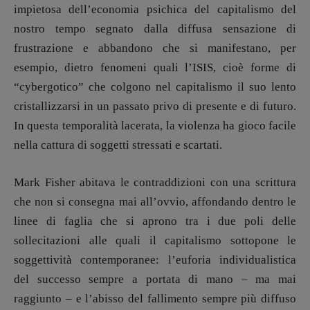
impietosa dell’economia psichica del capitalismo del
nostro tempo segnato dalla diffusa sensazione di
frustrazione e abbandono che si manifestano, per
esempio, dietro fenomeni quali l’ISIS, cioè forme di
“cybergotico” che colgono nel capitalismo il suo lento
cristallizzarsi in un passato privo di presente e di futuro.
In questa temporalità lacerata, la violenza ha gioco facile
nella cattura di soggetti stressati e scartati.
Copyright © 2018 – 2023 Pulp Magazine –
Associazione Pulp Magazine – registrazione
Mark Fisher abitava le contraddizioni con una scrittura
Tribunale Milano n° 5864/2023 – cod. fis.
che non si consegna mai all’ovvio, affondando dentro le
97943720157 –
Privacy
linee di faglia che si aprono tra i due poli delle
sollecitazioni alle quali il capitalismo sottopone le
soggettività contemporanee: l’euforia individualistica
del successo sempre a portata di mano – ma mai
raggiunto – e l’abisso del fallimento sempre più diffuso