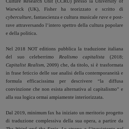
Culture Research Unit (CCRU) presso la University of
Warwick (UK), Fisher ha teorizzato e scritto di
cyberculture
, fantascienza e cultura musicale
rave
e post-
rave attraversando l’intero spettro della cultura popolare
e della politica.
Nel 2018 NOT editions pubblica la traduzione italiana
del suo celeberrimo
Realismo capitalista
(2018;
Capitalist Realism
, 2009) che, da titolo, si è trasformata
in frase feticcio delle sue analisi della contemporaneità e
formula efficacissima per descrivere “la diffusa
convinzione che non esista alternativa al capitalismo” e
alla sua logica ormai ampiamente interiorizzata.
Dal 2019, minimum fax ha iniziato un meritorio progetto
di traduzione complessiva della sua opera, a partire da
The Weird and the Eerie. Lo strano e l’inquietante nel