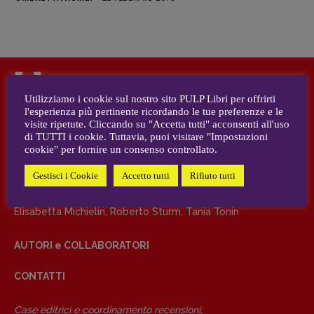
DIRETTRICE RESPONSABILE
Antonella Marrone
R
EDAZIONE
Utilizziamo i cookie sul nostro sito PULP Libri per offrirti
Walter Catalano
,
Giuseppe Costigliola
,
DIRETTRICE RESPONSABILE
l'esperienza più pertinente ricordando le tue preferenze e le
Anna da Re
,
Roberto Derobertis
,
Elio
visite ripetute. Cliccando su "Accetta tutti" acconsenti all'uso
Antonella Marrone
Grasso
,
Fabio Malagnini
,
Valentina
di TUTTI i cookie. Tuttavia, puoi visitare "Impostazioni
Marcoli
,
Elisabetta Michielin
,
Nicole
cookie" per fornire un consenso controllato.
REDAZIONE
Spallina
,
Roberto Sturm
,
Tania Tonin
Gestisci i Cookie
Accetto tutti
Rifiuto tutti
Walter Catalano
,
Giuseppe Costigliola
,
Anna da Re
,
Roberto
Derobertis
,
Elio Grasso
,
Fabio Malagnini
,
Valentina Marcoli
,
CONTATTI
Elisabetta Michielin
,
Roberto Sturm
,
Tania Tonin
Case editrici e coordinamento
recensioni
:
Elio Grasso
[eliovoyager@gmail.com]
AUTORI e COLLABORATORI
Coordinamento Primo Piano
:
CONTATTI
Elisabetta Michielin
[michielin.elisabetta@gmail.com]
Coordinamento News in breve:
Case editrici e coordinamento recensioni
: