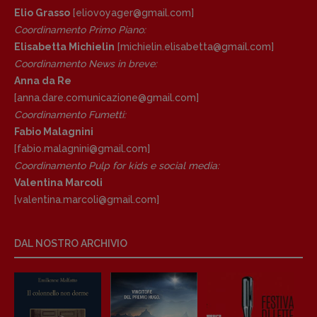
Anna da Re
Elio Grasso
[eliovoyager@gmail.com]
[anna.dare.comunicazione@gmail.
com]
Coordinamento Primo Piano
:
Coordinamento Fumetti:
Elisabetta Michielin
[michielin.elisabetta@gmail.com]
Fabio Malagnini
Coordinamento News in breve:
[fabio.malagnini@gmail.
com]
Anna da Re
Coordinamento Pulp for kids e social
[anna.dare.comunicazione@gmail.
com]
media:
Coordinamento Fumetti:
Valentina Marcoli
Fabio Malagnini
[valentina.marcoli@gmail.
com]
[fabio.malagnini@gmail.
com]
Coordinamento Pulp for kids e social media:
ARCHIVIO E AUTORI
Valentina Marcoli
[valentina.marcoli@gmail.
com]
DAL NOSTRO ARCHIVIO