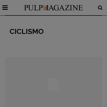
CICLISMO
Recensioni
Primo Piano
Interviste
RUBRICHE
Archeologie del
presente
Fumetti
Libro & Film
Pulp for kids