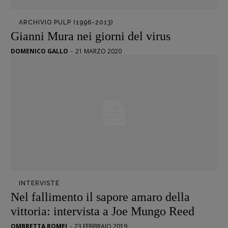
Opera prima
ARCHIVIO PULP (1996-2013)
Gianni Mura nei giorni del virus
DOSSIER
12 dicembre
DOMENICO GALLO
-
21 MARZO 2020
Blade Runner 40
Editoria
Intelligenza Artificiale
Maestri sommersi
Pasolini 1922-2022
Psichedelia
Scienza
Stranimondi
Tornare a Ballard
INTERVISTE
Nel fallimento il sapore amaro della
Valerio Evangelisti
vittoria: intervista a Joe Mungo Reed
Vampirismi
Zong!
OMBRETTA ROMEI
-
23 FEBBRAIO 2019