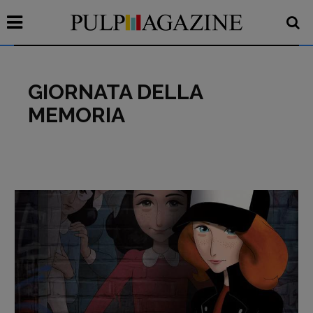
GIORNATA DELLA
MEMORIA
Recensioni
Primo Piano
Interviste
RUBRICHE
Archeologie del
presente
Fumetti
Libro & Film
Pulp for kids