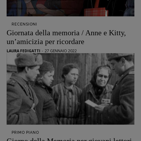
Opera prima
DOSSIER
RECENSIONI
Giornata della memoria / Anne e Kitty,
12 dicembre
un’amicizia per ricordare
Blade Runner 40
Editoria
LAURA FEDIGATTI
-
27 GENNAIO 2022
Intelligenza Artificiale
Maestri sommersi
Pasolini 1922-2022
Psichedelia
Scienza
Stranimondi
Tornare a Ballard
Valerio Evangelisti
Vampirismi
PRIMO PIANO
Zong!