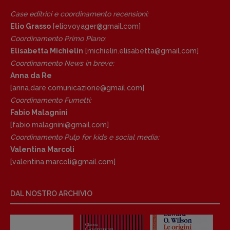
Anna da Re
Case editrici e coordinamento recensioni
:
[anna.dare.comunicazione@gmail.
com]
Elio Grasso
[eliovoyager@gmail.com]
Coordinamento Fumetti:
Coordinamento Primo Piano
:
Fabio Malagnini
Elisabetta Michielin
[michielin.elisabetta@gmail.com]
[fabio.malagnini@gmail.
com]
Coordinamento News in breve:
Coordinamento Pulp for kids e social
Anna da Re
media:
[anna.dare.comunicazione@gmail.
com]
Valentina Marcoli
Coordinamento Fumetti:
[valentina.marcoli@gmail.
com]
Fabio Malagnini
ARCHIVIO E AUTORI
[fabio.malagnini@gmail.
com]
Coordinamento Pulp for kids e social media:
Valentina Marcoli
[valentina.marcoli@gmail.
com]
DAL NOSTRO ARCHIVIO