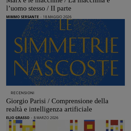
Marx e le macchine / La macchina è
Interviste
l’uomo stesso / II parte
RUBRICHE
MIMMO SERSANTE
-
18 MAGGIO 2026
Archeologie del
presente
Fumetti
Libro & Film
Pulp for kids
Opera prima
DOSSIER
12 dicembre
RECENSIONI
Blade Runner 40
Giorgio Parisi / Comprensione della
Editoria
realtà e intelligenza artificiale
Intelligenza Artificiale
ELIO GRASSO
-
8 MARZO 2026
Maestri sommersi
Pasolini 1922-2022