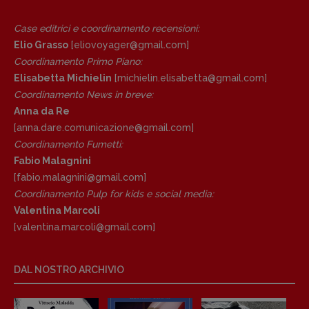
Copyright © 2018 – 2023 Pulp Magazine –
Case editrici e coordinamento recensioni
:
Associazione Pulp Magazine – registrazione
Tribunale Milano n° 5864/2023 – cod. fis.
Elio Grasso
[eliovoyager@gmail.com]
97943720157 –
Privacy
Coordinamento Primo Piano
:
Elisabetta Michielin
[michielin.elisabetta@gmail.com]
Coordinamento News in breve:
Anna da Re
[anna.dare.comunicazione@gmail.
com]
Coordinamento Fumetti:
Fabio Malagnini
[fabio.malagnini@gmail.
com]
Coordinamento Pulp for kids e social media:
Valentina Marcoli
[valentina.marcoli@gmail.
com]
DAL NOSTRO ARCHIVIO