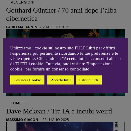
RECENSIONI
Gotthard Günther / 70 anni dopo l’alba
cibernetica
FABIO MALAGNINI
-
2 AGOSTO 2025
Utilizziamo i cookie sul nostro sito PULP Libri per offrirti
l'esperienza più pertinente ricordando le tue preferenze e le
visite ripetute. Cliccando su "Accetta tutti" acconsenti all'uso
di TUTTI i cookie. Tuttavia, puoi visitare "Impostazioni
cookie" per fornire un consenso controllato.
Gestisci i Cookie
Accetto tutti
Rifiuto tutti
FUMETTI
Dave Mckean / Tra IA e incubi weird
MASSIMO GIACON
-
23 LUGLIO 2025