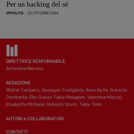
Per un hacking del sé
IPPOLITA
-
23 OTTOBRE 2024
DIRETTRICE RESPONSABILE
Antonella Marrone
REDAZIONE
Walter Catalano
,
Giuseppe Costigliola
,
Anna da Re
,
Roberto
Derobertis
,
Elio Grasso
,
Fabio Malagnini
,
Valentina Marcoli
,
Elisabetta Michielin
,
Roberto Sturm
,
Tania Tonin
AUTORI e COLLABORATORI
CONTATTI