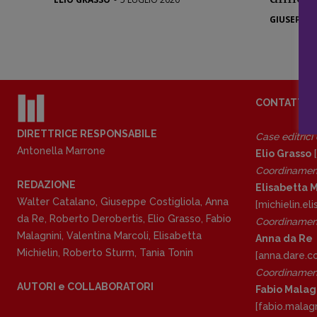
Stranimond
GIUSEPPE 
Tornare a B
Valerio Evan
Vampirismi
Zong!
CONTATTI
DIRETTRICE RESPONSABILE
Case editrici
Antonella Marrone
Elio Grasso
[
Coordinamen
REDAZIONE
Elisabetta M
Walter Catalano
,
Giuseppe Costigliola
,
Anna
[michielin.e
da Re
,
Roberto Derobertis
,
Elio Grasso
,
Fabio
Coordinament
Malagnini
,
Valentina Marcoli
,
Elisabetta
Anna da Re
Michielin
,
Roberto Sturm
,
Tania Tonin
[anna.dare.
Coordinament
AUTORI e COLLABORATORI
Fabio Malag
[fabio.malag