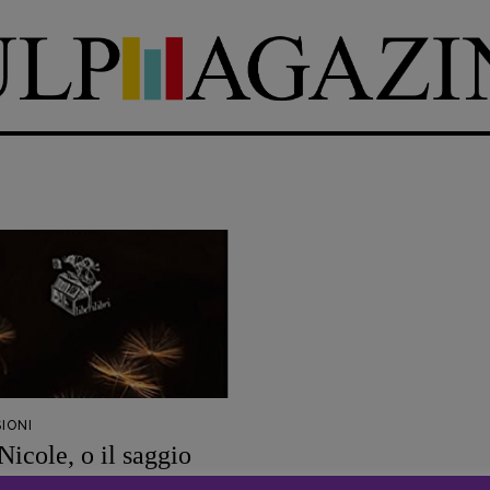
DIRETTRICE RESPONSABILE
Antonella Marrone
e
er 40
R
EDAZIONE
Walter Catalano
,
Giuseppe
a
Costigliola
,
Anna da Re
,
Roberto Derobertis
,
Elio
Grasso
,
Fabio Malagnini
,
mmersi
Valentina Marcoli
,
Elisabetta
22-2022
Michielin
,
Nicole Spallina
,
IONI
Roberto Sturm
,
Tania Tonin
Nicole, o il saggio
icato