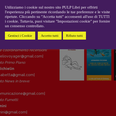
CONTATTI
i
Case editrici e coordinamento
COSTIGLIOLA
-
24 GIUGNO 2020
Utilizziamo i cookie sul nostro sito PULP Libri per offrirti
allard
l'esperienza più pertinente ricordando le tue preferenze e le visite
recensioni
:
ripetute. Cliccando su "Accetta tutti" acconsenti all'uso di TUTTI
gelisti
Elio Grasso
i cookie. Tuttavia, puoi visitare "Impostazioni cookie" per fornire
[eliovoyager@gmail.com]
un consenso controllato.
Coordinamento Primo Piano
:
Elisabetta Michielin
Gestisci i Cookie
Accetto tutti
Rifiuto tutti
DAL NOSTRO ARCHIVIO
[michielin.elisabetta@gmail.com]
Coordinamento News in breve:
 e coordinamento recensioni
:
Anna da Re
eliovoyager@gmail.com]
[anna.dare.comunicazione@gmail.
to Primo Piano
:
com]
ichielin
Coordinamento Fumetti:
lisabetta@gmail.com]
Fabio Malagnini
o News in breve:
[fabio.malagnini@gmail.
com]
Coordinamento Pulp for kids e
comunicazione@gmail.
com]
social media:
o Fumetti:
Valentina Marcoli
nini
[valentina.marcoli@gmail.
com]
nini@gmail.
com]