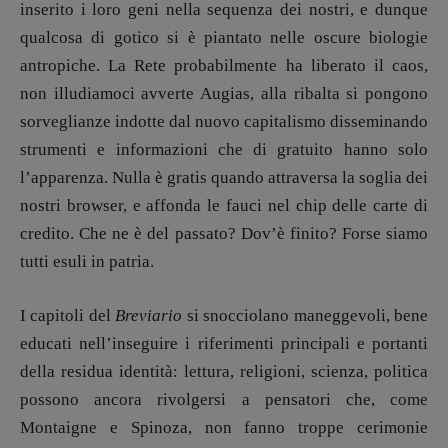
inserito i loro geni nella sequenza dei nostri, e dunque
Anna da Re
,
Roberto Derobertis
,
Elio
qualcosa di gotico si è piantato nelle oscure biologie
Grasso
,
Fabio Malagnini
,
Valentina
Marcoli
,
Elisabetta Michielin
,
Nicole
antropiche. La Rete probabilmente ha liberato il caos,
Spallina
,
Roberto Sturm
,
Tania Tonin
non illudiamoci avverte Augias, alla ribalta si pongono
sorveglianze indotte dal nuovo capitalismo disseminando
CONTATTI
strumenti e informazioni che di gratuito hanno solo
Case editrici e coordinamento
recensioni
:
l’apparenza. Nulla è gratis quando attraversa la soglia dei
Elio Grasso
[eliovoyager@gmail.com]
nostri browser, e affonda le fauci nel chip delle carte di
Coordinamento Primo Piano
:
credito. Che ne è del passato? Dov’è finito? Forse siamo
Elisabetta Michielin
tutti esuli in patria.
[michielin.elisabetta@gmail.com]
Coordinamento News in breve:
Anna da Re
I capitoli del
Breviario
si snocciolano maneggevoli, bene
[anna.dare.comunicazione@gmail.
com]
educati nell’inseguire i riferimenti principali e portanti
Coordinamento Fumetti:
della residua identità: lettura, religioni, scienza, politica
Fabio Malagnini
possono ancora rivolgersi a pensatori che, come
[fabio.malagnini@gmail.
com]
Coordinamento Pulp for kids e social
Montaigne e Spinoza, non fanno troppe cerimonie