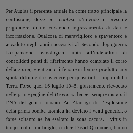
Editoria
Intelligenza Artificiale
Per Augias il presente attuale ha come tratto principale la
Maestri sommersi
confusione, dove per
confuso
s’intende il presente
Pasolini 1922-2022
prigioniero di un endemico ingrassamento di dati e
Psichedelia
informazione. Qualcosa di meraviglioso e spaventoso è
Scienza
accaduto negli anni successivi al Secondo dopoguerra.
Stranimondi
L’espansione tecnologica unita all’indebolirsi di
consolidati punti di riferimento hanno cambiato il corso
Tornare a Ballard
della storia, e entrambi i fenomeni hanno prodotto una
Valerio Evangelisti
spinta difficile da sostenere per quasi tutti i popoli della
Vampirismi
Terra. Forse quel 16 luglio 1945, giustamente rievocato
Zong!
nelle prime pagine del
Breviario
, ha per sempre mutato il
DNA del genere umano. Ad Alamagordo l’esplosione
DIRETTRICE RESPONSABILE
della prima bomba atomica ha deviato i venti genetici, o
Antonella Marrone
forse soltanto ne ha esaltato la zona oscura. I virus in
R
EDAZIONE
tempi molto più lunghi, ci dice David Quammen, hanno
Walter Catalano
,
Giuseppe Costigliola
,