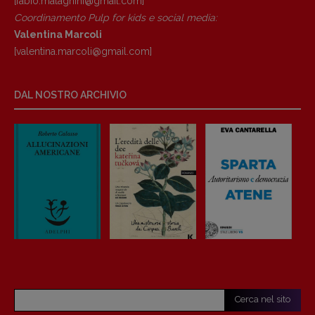
[fabio.malagnini@gmail.
com]
Coordinamento Pulp for kids e social media:
Valentina Marcoli
[valentina.marcoli@gmail.
com]
DAL NOSTRO ARCHIVIO
Cerca nel sito