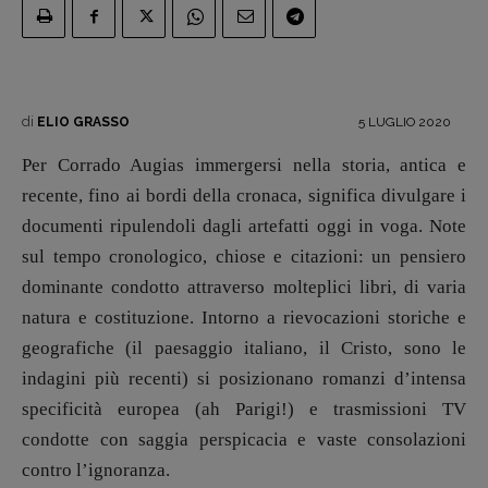
Recensioni
Primo Piano
Interviste
di
5 LUGLIO 2020
ELIO GRASSO
RUBRICHE
Per Corrado Augias immergersi nella storia, antica e
Archeologie del
recente, fino ai bordi della cronaca, significa divulgare i
presente
documenti ripulendoli dagli artefatti oggi in voga. Note
Fumetti
sul tempo cronologico, chiose e citazioni: un pensiero
Libro & Film
dominante condotto attraverso molteplici libri, di varia
Pulp for kids
natura e costituzione. Intorno a rievocazioni storiche e
Opera prima
geografiche (il paesaggio italiano, il Cristo, sono le
indagini più recenti) si posizionano romanzi d’intensa
DOSSIER
specificità europea (ah Parigi!) e trasmissioni TV
12 dicembre
condotte con saggia perspicacia e vaste consolazioni
Blade Runner 40
contro l’ignoranza.