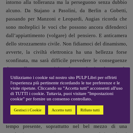
media:
intorno alla tolleranza ma la perseguono senza dubbio
Valentina Marcoli
alcuno. Da Stajano a Pasolini, da Berlin a Gobetti,
[valentina.marcoli@gmail.
com]
passando per Manzoni e Leopardi, Augias ricorda che
ARCHIVIO E AUTORI
sono molteplici le voci che possono ancora difenderci
dall’appiattimento (volgare) del pensiero. E anticamera
dello strozzamento civile. Non fidiamoci del dinamismo,
avverte, la civiltà elettronica ha una bellezza forse
sconfinata, ma sarà difficile prevedere le conseguenze
dovute alla contrapposizione fra mondo virtuale e mondo
reale. In fondo di quest’ultimo la mente di
Sapiens
rende
Utilizziamo i cookie sul nostro sito PULP Libri per offrirti
l'esperienza più pertinente ricordando le tue preferenze e le
una visione da decine di migliaia d’anni. Mutazioni
visite ripetute. Cliccando su "Accetta tutti" acconsenti all'uso
antropologiche in vista, dunque. Augias non cita Ph. K.
di TUTTI i cookie. Tuttavia, puoi visitare "Impostazioni
cookie" per fornire un consenso controllato.
Dick ma la prospettiva è quella.
Gestisci i Cookie
Accetto tutti
Rifiuto tutti
Le domande, e i dubbi, incalzano, l’ansia di capire il
tempo presente, soprattutto nel bel mezzo di una