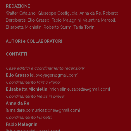
REDAZIONE
Walter Catalano
,
Giuseppe Costigliola
,
Anna da Re
,
Roberto
Derobertis
,
Elio Grasso
,
Fabio Malagnini
,
Valentina Marcoli
,
Elisabetta Michielin
,
Roberto Sturm
,
Tania Tonin
Copyright © 2018 – 2023 Pulp Magazine –
Associazione Pulp Magazine – registrazione
AUTORI e COLLABORATORI
Tribunale Milano n° 5864/2023 – cod. fis.
97943720157 –
Privacy
CONTATTI
Case editrici e coordinamento recensioni
:
Elio Grasso
[eliovoyager@gmail.com]
Coordinamento Primo Piano
:
Elisabetta Michielin
[michielin.elisabetta@gmail.com]
Coordinamento News in breve:
Anna da Re
[anna.dare.comunicazione@gmail.
com]
Coordinamento Fumetti:
Fabio Malagnini