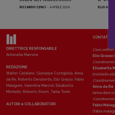
Stranimond
RICCARDO CENCI
-
4 APRILE 2024
ELIO GRAS
Tornare a B
Valerio Evan
Vampirismi
Zong!
CONTATTI
DIRETTRICE RESPONSABILE
Case editrici
Antonella Marrone
Elio Grasso
[
Coordinamen
REDAZIONE
Elisabetta M
Walter Catalano
,
Giuseppe Costigliola
,
Anna
[michielin.e
da Re
,
Roberto Derobertis
,
Elio Grasso
,
Fabio
Coordinament
Malagnini
,
Valentina Marcoli
,
Elisabetta
Anna da Re
Michielin
,
Roberto Sturm
,
Tania Tonin
[anna.dare.
Coordinament
AUTORI e COLLABORATORI
Fabio Malag
[fabio.malag