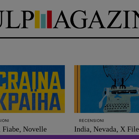
DIRETTRICE RESPONSABILE
Antonella Marrone
e
er 40
R
EDAZIONE
Walter Catalano
,
Giuseppe
a
Costigliola
,
Anna da Re
,
Roberto Derobertis
,
Elio
Grasso
,
Fabio Malagnini
,
mmersi
Valentina Marcoli
,
Elisabetta
22-2022
Michielin
,
Nicole Spallina
,
IONI
RECENSIONI
Roberto Sturm
,
Tania Tonin
, Fiabe, Novelle
India, Nevada, X File
ina
DANIELA MADDALENA
-
15 GENNAI