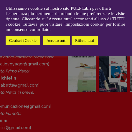
CONTATTI
i
Case editrici e coordinamento
SO
-
8 MAGGIO 2022
Utilizziamo i cookie sul nostro sito PULP Libri per offrirti
allard
l'esperienza più pertinente ricordando le tue preferenze e le visite
recensioni
:
ripetute. Cliccando su "Accetta tutti" acconsenti all'uso di TUTTI
gelisti
Elio Grasso
i cookie. Tuttavia, puoi visitare "Impostazioni cookie" per fornire
[eliovoyager@gmail.com]
un consenso controllato.
Coordinamento Primo Piano
:
Elisabetta Michielin
Gestisci i Cookie
Accetto tutti
Rifiuto tutti
DAL NOSTRO ARCHIVIO
[michielin.elisabetta@gmail.com]
Coordinamento News in breve:
 e coordinamento recensioni
:
Anna da Re
eliovoyager@gmail.com]
[anna.dare.comunicazione@gmail.
to Primo Piano
:
com]
ichielin
Coordinamento Fumetti:
lisabetta@gmail.com]
Fabio Malagnini
o News in breve:
[fabio.malagnini@gmail.
com]
Coordinamento Pulp for kids e
comunicazione@gmail.
com]
social media:
o Fumetti:
Valentina Marcoli
nini
[valentina.marcoli@gmail.
com]
nini@gmail.
com]