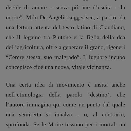
Spallina
,
Roberto Sturm
,
Tania Tonin
decide di amare – senza più vie d’uscita – la
morte”. Milo De Angelis suggerisce, a partire da
CONTATTI
Case editrici e coordinamento
una lettura attenta del testo latino di Claudiano,
recensioni
:
che il legame tra Plutone e la figlia della dea
Elio Grasso
[eliovoyager@gmail.com]
Coordinamento Primo Piano
:
dell’agricoltura, oltre a generare il grano, rigeneri
Elisabetta Michielin
“Cerere stessa, suo malgrado”. Il lugubre incubo
[michielin.elisabetta@gmail.com]
Coordinamento News in breve:
concepisce cioè una nuova, vitale vicinanza.
Anna da Re
[anna.dare.comunicazione@gmail.
com]
Una certa idea di movimento è insita anche
Coordinamento Fumetti:
Fabio Malagnini
nell’etimologia della parola ‘destino’, che
[fabio.malagnini@gmail.
com]
l’autore immagina qui come un punto dal quale
Coordinamento Pulp for kids e social
media:
una semiretta si innalza – o, al contrario,
Valentina Marcoli
sprofonda. Se le Moire tessono per i mortali un
[valentina.marcoli@gmail.
com]