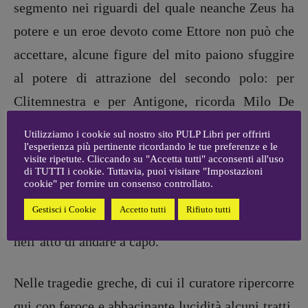
segmento nei riguardi del quale neanche Zeus ha
ARCHIVIO E AUTORI
potere e un eroe devoto come Ettore non può che
accettare, alcune figure del mito paiono sfuggire
al potere di attrazione del secondo polo: per
Clitemnestra e per Antigone, ricorda Milo De
Angelis, la stirpe esercita un’autorità di maggior
Utilizziamo i cookie sul nostro sito PULP Libri per offrirti
peso rispetto ad Atropo, la Moira che recide il
l'esperienza più pertinente ricordando le tue preferenze e le
visite ripetute. Cliccando su "Accetta tutti" acconsenti all'uso
filo. La moglie adultera di Agamennone e la
di TUTTI i cookie. Tuttavia, puoi visitare "Impostazioni
cookie" per fornire un consenso controllato.
figlia-sorella di Edipo spezzano il segmento e si
Gestisci i Cookie
Accetto tutti
Rifiuto tutti
inabissano. Il loro è il gesto immortale del poeta,
nell’atto di andare a capo.
Nelle tragedie greche, di cui il curatore ripercorre
qui con feroce e abbacinante lucidità alcuni tratti,