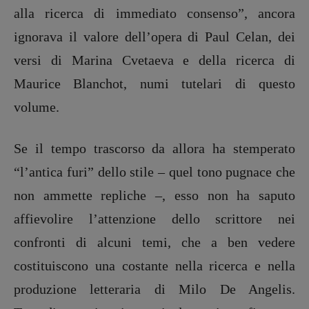
Primo Piano
alla ricerca di immediato consenso”, ancora
Interviste
ignorava il valore dell’opera di Paul Celan, dei
RUBRICHE
versi di Marina Cvetaeva e della ricerca di
Archeologie del
Maurice Blanchot, numi tutelari di questo
presente
volume.
Fumetti
Libro & Film
Se il tempo trascorso da allora ha stemperato
Pulp for kids
Opera prima
“l’antica furi” dello stile – quel tono pugnace che
non ammette repliche –, esso non ha saputo
DOSSIER
affievolire l’attenzione dello scrittore nei
12 dicembre
confronti di alcuni temi, che a ben vedere
Blade Runner 40
costituiscono una costante nella ricerca e nella
Editoria
Intelligenza Artificiale
produzione letteraria di Milo De Angelis.
Maestri sommersi