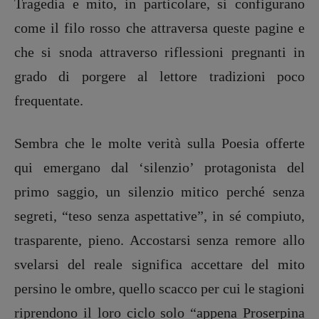
Tragedia e mito, in particolare, si configurano
Pasolini 1922-2022
come il filo rosso che attraversa queste pagine e
Psichedelia
che si snoda attraverso riflessioni pregnanti in
Scienza
grado di porgere al lettore tradizioni poco
Stranimondi
frequentate.
Tornare a Ballard
Valerio Evangelisti
Vampirismi
Sembra che le molte verità sulla Poesia offerte
Zong!
qui emergano dal ‘silenzio’ protagonista del
primo saggio, un silenzio mitico perché senza
DIRETTRICE RESPONSABILE
segreti, “teso senza aspettative”, in sé compiuto,
Antonella Marrone
trasparente, pieno. Accostarsi senza remore allo
R
EDAZIONE
svelarsi del reale significa accettare del mito
Walter Catalano
,
Giuseppe Costigliola
,
Anna da Re
,
Roberto Derobertis
,
Elio
persino le ombre, quello scacco per cui le stagioni
Grasso
,
Fabio Malagnini
,
Valentina
riprendono il loro ciclo solo “appena Proserpina
Marcoli
,
Elisabetta Michielin
,
Nicole