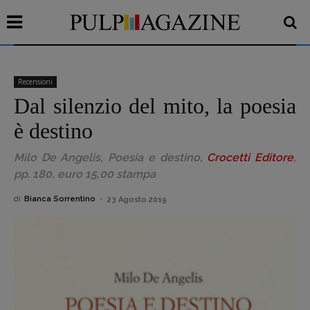
Recensioni
Dal silenzio del mito, la poesia
è destino
Milo De Angelis,
Poesia e destino
,
Crocetti Editore
,
pp. 180, euro 15,00 stampa
di
Bianca Sorrentino
-
23 Agosto 2019