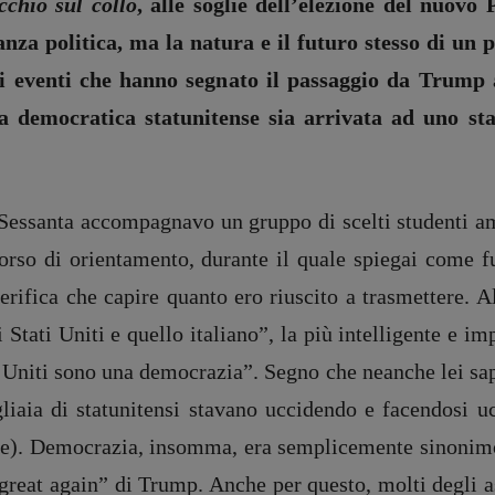
cchio sul collo
, alle soglie dell’elezione del nuovo 
nza politica, ma la natura e il futuro stesso di un 
i eventi che hanno segnato il passaggio da Trump 
ra democratica statunitense sia arrivata ad uno sta
 Sessanta accompagnavo un gruppo di scelti studenti am
corso di orientamento, durante il quale spiegai come fu
verifica che capire quanto ero riuscito a trasmettere. 
i Stati Uniti e quello italiano”, la più intelligente e i
i Uniti sono una democrazia”. Segno che neanche lei sa
iaia di statunitensi stavano uccidendo e facendosi u
ire). Democrazia, insomma, era semplicemente sinonimo
reat again” di Trump. Anche per questo, molti degli a