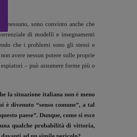
e a nessuno, sono convinto anche che
correnziale di modelli e insegnamenti
ndo che i problemi sono gli stessi e
i non avere nessun potere sulle proprie
ri espiatori – può assumere forme più o
che la situazione italiana non è meno
oi è divenuto “senso comune”, a tal
i questo paese”. Dunque, come si esce
una qualche probabilità di vittoria,
e davanti ad un simile pericolo?