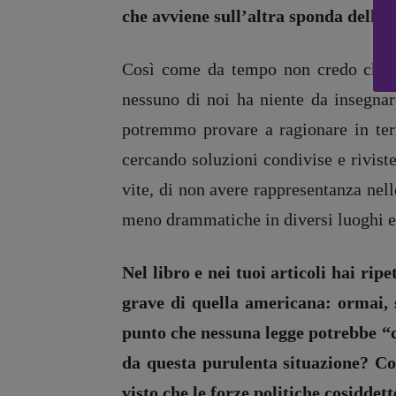
che avviene sull’altra sponda dell’At
Zong!
Così come da tempo non credo che gl
nessuno di noi ha niente da insegnar
potremmo provare a ragionare in ter
cercando soluzioni condivise e riviste
vite, di non avere rappresentanza nell
meno drammatiche in diversi luoghi e
Nel libro e nei tuoi articoli hai ri
grave di quella americana: ormai, 
punto che nessuna legge potrebbe “ca
Copyright © 2018 – 2023 Pulp Magazine – Associazione Pulp Magazine – 
da questa purulenta situazione? Com
visto che le forze politiche cosiddet