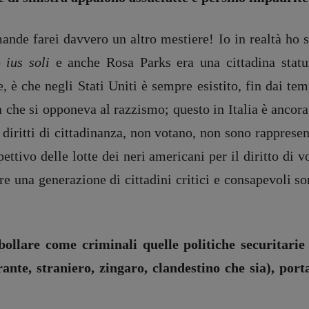
ande farei davvero un altro mestiere! Io in realtà ho 
o
ius soli
e anche Rosa Parks era una cittadina statun
e, è che negli Stati Uniti è sempre esistito, fin dai 
 che si opponeva al razzismo; questo in Italia è ancor
diritti di cittadinanza, non votano, non sono rappres
ettivo delle lotte dei neri americani per il diritto di 
ire una generazione di cittadini critici e consapevoli 
a bollare come criminali quelle politiche securitarie
rante, straniero, zingaro, clandestino che sia), porta