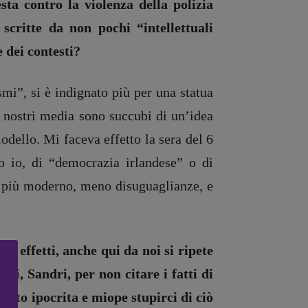
ta contro la violenza della polizia
critte da non pochi “intellettuali
e dei contesti?
smi”, si è indignato più per una statua
i nostri media sono succubi di un’idea
odello. Mi faceva effetto la sera del 6
o io, di “democrazia irlandese” o di
le più moderno, meno disuguaglianze, e
 In effetti, anche qui da noi si ripete
i, Sandri, per non citare i fatti di
mento ipocrita e miope stupirci di ciò