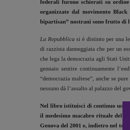
federali furono schierati su ordin
organizzate dal movimento Black L
Recensioni
DOSSIER
bipartisan” nostrani sono frutto di l
Primo Piano
12 dicembr
Interviste
Blade Runn
La Repubblica
si è distinto per una 
RUBRICHE
Editoria
di razzista danneggiata che per un es
Archeologie del
Intelligenz
che lega la democrazia agli Stati Unit
presente
Artificiale
gennaio sentire continuamente l’end
Fumetti
Maestri so
Libro & Film
Pasolini 19
“democrazia maltese”, anche se pure l
Pulp for kids
Psichedelia
nessuno dà l’assalto al palazzo del go
Opera prima
Scienza
Stranimond
Nel libro istituisci di continuo un pa
Tornare a B
il medesimo macabro rituale del pes
Valerio Evan
Genova del 2001 e, indietro nel tempo
Vampirismi