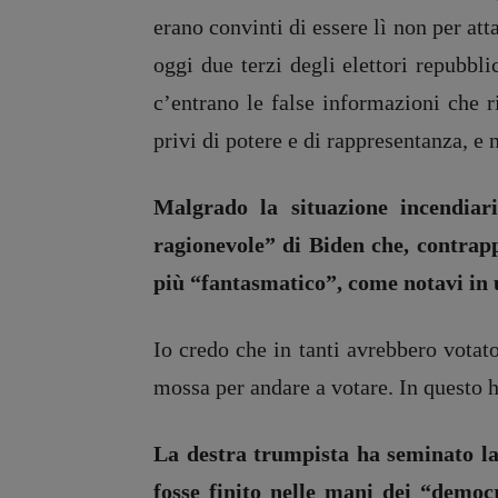
erano convinti di essere lì non per at
oggi due terzi degli elettori repubbli
c’entrano le false informazioni che 
privi di potere e di rappresentanza, e n
Malgrado la situazione incendiar
ragionevole” di Biden che, contrap
più “fantasmatico”, come notavi in u
Io credo che in tanti avrebbero votat
mossa per andare a votare. In questo 
La destra trumpista ha seminato la 
fosse finito nelle mani dei “democ