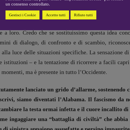
Coordinamento Primo Piano
:
un consenso controllato.
lantico, e dispensare lezioni di civiltà?
Elisabetta Michielin
Gestisci i Cookie
Accetto tutti
Rifiuto tutti
[michielin.elisabetta@gmail.com]
i Stati Uniti siano più in grado di insegnare nient
Coordinamento News in breve:
Anna da Re
e a loro. Credo che se sostituissimo questa idea con
[anna.dare.comunicazione@gmail.
mini di dialogo, di confronto e di scambio, riconosce
com]
Coordinamento Fumetti:
 alla luce delle situazioni specifiche. La sensazione d
Fabio Malagnini
e istituzioni – e la tentazione di ricorrere a facili cap
[fabio.malagnini@gmail.
com]
Coordinamento Pulp for kids e
 momenti, ma è presente in tutto l’Occidente.
social media:
Valentina Marcoli
[valentina.marcoli@gmail.
com]
petutamente lanciato un grido d’allarme, sostenendo 
scrivi, siamo diventati l’Alabama. Il fascismo da n
ARCHIVIO E AUTORI
mbiare la testa ormai infetta e il cuore incallito d
registrazione Tribunale Milano n° 5864/2023 – cod. fis. 97943720157 –
Privacy
e ingaggiare una “battaglia di civiltà” che abbia 
te di sinistra appaiono assuefatte e persino impaurit