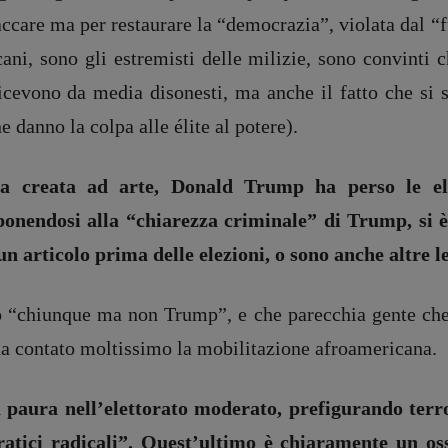
taccare ma per restaurare la “democrazia”, violata dal “f
cani, sono gli estremisti delle milizie, sono convinti c
ricevono da media disonesti, ma anche il fatto che si 
e danno la colpa alle élite al potere).
ia creata ad arte, Donald Trump ha perso le ele
ponendosi alla “chiarezza criminale” di Trump, si 
n articolo prima delle elezioni, o sono anche altre le
o “chiunque ma non Trump”, e che parecchia gente che 
ha contato moltissimo la mobilitazione afroamericana.
paura nell’elettorato moderato, prefigurando terro
ratici radicali”. Quest’ultimo è chiaramente un os