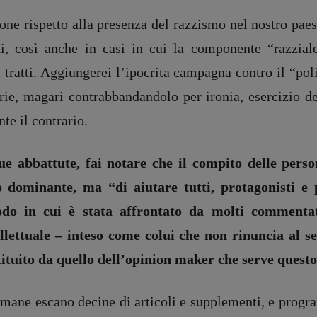
ne rispetto alla presenza del razzismo nel nostro paes
, così anche in casi in cui la componente “razziale”
tratti. Aggiungerei l’ipocrita campagna contro il “pol
rie, magari contrabbandandolo per ironia, esercizio de
te il contrario.
ue abbattute, fai notare che il compito delle perso
 dominante, ma “di aiutare tutti, protagonisti e p
odo in cui è stata affrontato da molti commentat
ellettuale – inteso come colui che non rinuncia al se
ituito da quello dell’opinion maker che serve questo
timane escano decine di articoli e supplementi, e progra