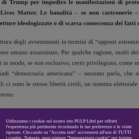
e di Trump per impedire le manifestazioni di protes
ives Matter. Le banalità – se non castronerie – s
DIRETTRICE RESPONSABILE
etture ideologizzate o di scarsa conoscenza dei fatti 
Antonella Marrone
e
er 40
lettura degli avvenimenti in termini di “opposti estremi
R
EDAZIONE
Walter Catalano
,
Giuseppe
sere umano assassinato. Per qualche ragione, molti de
a
Costigliola
,
Anna da Re
,
i in modo, se non esclusivo, certo privilegiato, come m
Roberto Derobertis
,
Elio
Grasso
,
Fabio Malagnini
,
iadi “democrazia americana” – nessuno parla, che s
mmersi
Valentina Marcoli
,
Elisabetta
22-2022
ì ci sono le stesse libertà civili, un sistema elettora
Michielin
,
Nicole Spallina
,
Roberto Sturm
,
Tania Tonin
verno.
CONTATTI
i
rallelo tra le vicende statunitensi e quelle nostrane.
Case editrici e coordinamento
allard
recensioni
:
Utilizziamo i cookie sul nostro sito PULP Libri per offrirti
taggio e dell’omicidio: Aldrovandi, Cucchi, Magherin
l'esperienza più pertinente ricordando le tue preferenze e le visite
gelisti
Elio Grasso
ripetute. Cliccando su "Accetta tutti" acconsenti all'uso di TUTTI
, i casi di Serantini e di Pinelli. Non è un atteggia
[eliovoyager@gmail.com]
i cookie. Tuttavia, puoi visitare "Impostazioni cookie" per fornire