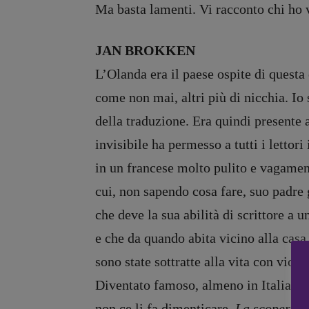
Ma basta lamenti. Vi racconto chi ho v
Recensioni
DOSSIER
JAN BROKKEN
Primo Piano
12 dicembr
L’Olanda era il paese ospite di questa
Interviste
Blade Runn
come non mai, altri più di nicchia. Io s
RUBRICHE
Editoria
della traduzione. Era quindi presente 
Archeologie del
Intelligenz
invisibile ha permesso a tutti i letto
presente
Artificiale
Fumetti
Maestri so
in un francese molto pulito e vagamen
Libro & Film
Pasolini 19
cui, non sapendo cosa fare, suo padre 
Pulp for kids
Psichedelia
che deve la sua abilità di scrittore a 
Opera prima
Scienza
e che da quando abita vicino alla casa
Stranimond
sono state sottratte alla vita con viol
Tornare a B
Valerio Evan
Diventato famoso, almeno in Italia, p
Vampirismi
non ce li fa dimenticare.
La scoperta 