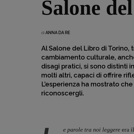
Salone del
ANNA DA RE
di
Al Salone del Libro di Torino,
cambiamento culturale, anche g
disagi pratici, si sono distint
molti altri, capaci di offrire r
L’esperienza ha mostrato che 
riconoscergli.
e parole tra noi leggere
era il