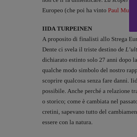
Zong!
Europeo (che poi ha vinto
Paul Murra
IIDA TURPEINEN
A proposito di finalisti allo Strega Eu
Dente ci svela il triste destino de
L’ul
dichiarato estinto solo 27 anni dopo la
qualche modo simbolo del nostro rappo
scoprire qualcosa senza fare danni. Ii
possibile. Anche perché a relazione tr
o storico; come è cambiata nel passato
cretini, sapevano tutto del cambiamen
essere con la natura.
Copyright © 2018 – 2023 Pulp Magazine – Associazione Pulp Magazine – 