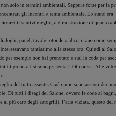
 non solo in termini ambientali. Seppure forse per la pr
ncentrati gli incontri a tema ambientale. Lo stand era “
entrarci ti sentivi meglio, a dimostrazione di quanto a
dialoghi, panel, tavole rotonde o altro, erano come semp
teressavano tantissimo alla stessa ora. Quindi al Salon
ndo per esempio non hai prenotato e stai in coda per as
utti i prenotati si sono presentati. Of course. Alle volte
io.
 meglio del tutto assente. Così come sono assenti dei punt
. Di tutti i disagi del Salone, ovvero le code ai bagni,
al più caro degli autogrill), l’aria viziata, questo del 