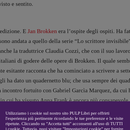
isto e sentito.
DIRETTRICE RESPONSABILE
Antonella Marrone
e
 edizione. E
Jan Brokken
era l’ospite degli ospiti. Ha fat
er 40
R
EDAZIONE
ono andata a quello della serie “Lo scrittore invisibile”,
Walter Catalano
,
Giuseppe
anche la traduttrice Claudia Cozzi, che con il suo lavor
a
Costigliola
,
Anna da Re
,
Roberto Derobertis
,
Elio
ri italiani di godere delle opere di Brokken. Il quale se
Grasso
,
Fabio Malagnini
,
mmersi
te esitante racconta che ha cominciato a scrivere a set
Valentina Marcoli
,
Elisabetta
22-2022
Michielin
,
Nicole Spallina
,
gli ha dato un quadernetto blu; che usa sempre dei quad
Roberto Sturm
,
Tania Tonin
un incontro fortuito con Gabriel Garcìa Marquez, da cui h
CONTATTI
 in cui ha vissuto Anna Frank è ancora più consapevole 
i
Case editrici e coordinamento
enza e ingiustizia e perversione, le assenze sono tanto v
allard
recensioni
:
Utilizziamo i cookie sul nostro sito PULP Libri per offrirti
l'esperienza più pertinente ricordando le tue preferenze e le visite
gelisti
Elio Grasso
er
Anime baltiche
, Brokken conosce molto bene i luoghi
ripetute. Cliccando su "Accetta tutti" acconsenti all'uso di TUTTI
[eliovoyager@gmail.com]
i cookie. Tuttavia, puoi visitare "Impostazioni cookie" per fornire
dell’Olanda
, sempre pubblicato da Iperborea, era nella 