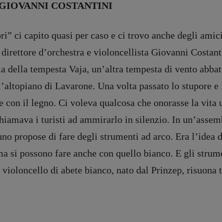
GIOVANNI COSTANTINI
ori” ci capito quasi per caso e ci trovo anche degli ami
l direttore d’orchestra e violoncellista Giovanni Costant
 della tempesta Vaja, un’altra tempesta di vento abbatt
l’altopiano di Lavarone. Una volta passato lo stupore e 
re con il legno. Ci voleva qualcosa che onorasse la vita 
chiamava i turisti ad ammirarlo in silenzio. In un’assemb
uno propose di fare degli strumenti ad arco. Era l’idea 
 ma si possono fare anche con quello bianco. E gli stru
l violoncello di abete bianco, nato dal Prinzep, risuona 