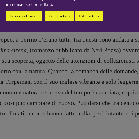
Coordinamento Primo Piano
:
un consenso controllato.
y con
Il giorno dell’ape
).
Elisabetta Michielin
Gestisci i Cookie
Accetto tutti
Rifiuto tutti
[michielin.elisabetta@gmail.com]
Coordinamento News in breve:
Anna da Re
[anna.dare.comunicazione@gmail.
ropeo, a Torino c’erano tutti. Tra questi sono andata a 
com]
tima sirena
, (romanzo pubblicato da Neri Pozza) ovvero 
Coordinamento Fumetti:
Fabio Malagnini
 sua scoperta, oggetto delle attenzioni di collezionisti 
[fabio.malagnini@gmail.
com]
rto con la natura. Quando la domanda delle domande, p
Coordinamento Pulp for kids e
social media:
da Turpeinen, con il suo inglese vibrante e solo leggerm
Valentina Marcoli
a uomo e natura nel corso del tempo è cambiata, e quindi
[valentina.marcoli@gmail.
com]
, così può cambiare di nuovo. Può darsi che tra cento o
ARCHIVIO E AUTORI
to climatico e non hanno fatto nulla; però intanto noi
registrazione Tribunale Milano n° 5864/2023 – cod. fis. 97943720157 –
Privacy