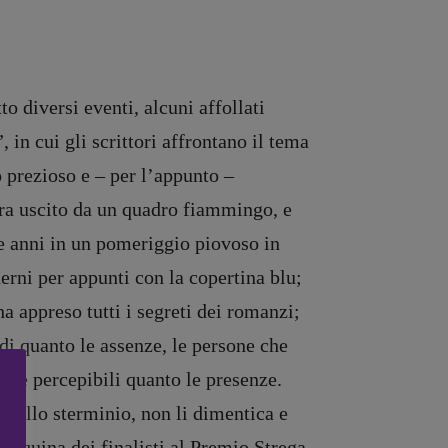
to diversi eventi, alcuni affollati
 in cui gli scrittori affrontano il tema
o prezioso e – per l’appunto –
mbra uscito da un quadro fiammingo, e
te anni in un pomeriggio piovoso in
erni per appunti con la copertina blu;
a appreso tutti i segreti dei romanzi;
di quanto le assenze, le persone che
ive e percepibili quanto le presenze.
 dello sterminio, non li dimentica e
cinquina dei finalisti al Premio Strega