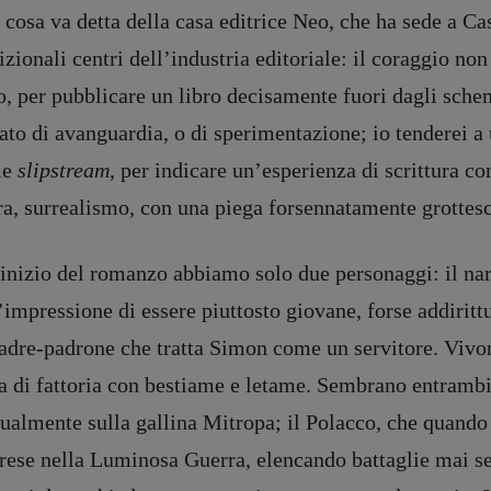
cosa va detta della casa editrice Neo, che ha sede a Ca
izionali centri dell’industria editoriale: il coraggio no
o, per pubblicare un libro decisamente fuori dagli sch
ato di avanguardia, o di sperimentazione; io tenderei a
me
slipstream
, per indicare un’esperienza di scrittura co
ra, surrealismo, con una piega forsennatamente grottes
’inizio del romanzo abbiamo solo due personaggi: il na
’impressione di essere piuttosto giovane, forse addiritt
adre-padrone che tratta Simon come un servitore. Vivon
a di fattoria con bestiame e letame. Sembrano entrambi
ualmente sulla gallina Mitropa; il Polacco, che quando 
ese nella Luminosa Guerra, elencando battaglie mai sen