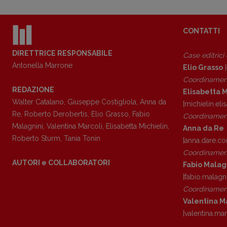
CONTATTI
DIRETTRICE RESPONSABILE
Case editrici
Antonella Marrone
Elio Grasso
[
Coordinamen
REDAZIONE
Elisabetta M
Walter Catalano
,
Giuseppe Costigliola
,
Anna da
[michielin.el
Re
,
Roberto Derobertis
,
Elio Grasso
,
Fabio
Coordinament
Malagnini
,
Valentina Marcoli
,
Elisabetta Michielin
,
Anna da Re
Roberto Sturm
,
Tania Tonin
[anna.dare.c
Coordinament
AUTORI e COLLABORATORI
Fabio Malag
[fabio.malagn
Coordinament
Valentina M
[valentina.ma