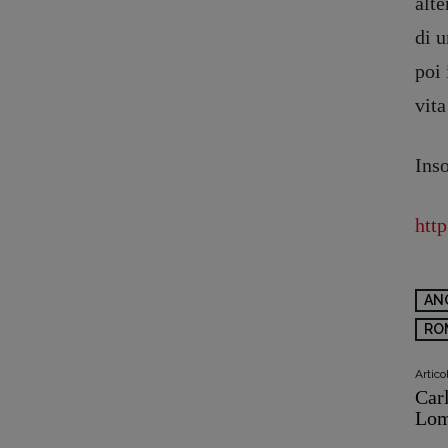
alte
Copyright © 2018 – 2023 Pulp Magazine – Associazione Pulp Magazine – 
di u
poi 
vita
Inso
htt
AN
RO
Artic
Car
Lom