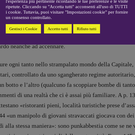
l'esperienza più pertinente ricordando le tue preferenze e le visite
gelisti
Elio Grasso
elenosissima di
Un milione tondo tondo
, di Nathanael 
ripetute. Cliccando su "Accetta tutti" acconsenti all'uso di TUTTI
[eliovoyager@gmail.com]
i cookie. Tuttavia, puoi visitare "Impostazioni cookie" per fornire
ve decisamente italiana. Posso solo dire che leggere qu
Coordinamento Primo Piano
:
un consenso controllato.
Elisabetta Michielin
volante progettato da Marco Ferreri e Buñuel, con Fran
Gestisci i Cookie
Accetto tutti
Rifiuto tutti
[michielin.elisabetta@gmail.com]
 e poi ti lasci portare in un crescendo di situazioni gro
Coordinamento News in breve:
Anna da Re
ardo neanche ad accennare.
[anna.dare.comunicazione@gmail.
com]
re ogni tanto nello strampalato mondo della Capitale, 
Coordinamento Fumetti:
Fabio Malagnini
tari, controllato da uno sgangherato regime autoritario
[fabio.malagnini@gmail.
com]
un botto e l’altro (qualcuno fa scoppiare bombe di tanto
Coordinamento Pulp for kids e
social media:
menti di una realtà che ci è assai più familiare. A p. 
Valentina Marcoli
ttestano «ristoranti pieni, località turistiche prese d’a
[valentina.marcoli@gmail.
com]
44 «un manipolo di giovani stravaccati giocava con dei
ARCHIVIO E AUTORI
di alla stessa maniera»: sono punkabbestia come se ne ve