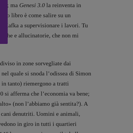
West; ma
Genesi 3.0
la reinventa in
esto libro è come salire su un
z Kafka a supervisionare i lavori. Tu
ttesche e allucinatorie, che non mi
diviso in zone sorvegliate dai
, nel quale si snoda l’odissea di Simon
 in tanto) riemergono a tratti
130 si afferma che l’economia va bene;
ssalto» (non l’abbiamo già sentita?). A
 cani denutriti. Uomini e animali,
dono in giro in tutti i quartieri