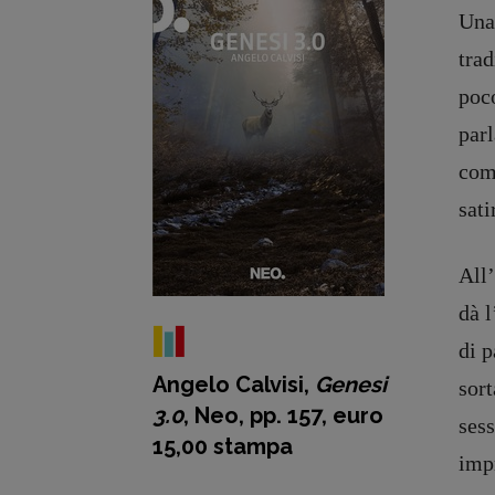
Una 
trad
poc
parl
co
sati
All
dà l
di p
Angelo Calvisi,
Genesi
sort
3.0
, Neo, pp. 157, euro
sess
15,00 stampa
impr