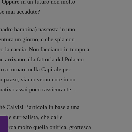
? Oppure in un futuro non molto
ose mai accadute?
 madre bambina) nascosta in uno
ntura un giorno, e che spia con
oro la caccia. Non facciamo in tempo a
he arrivano alla fattoria del Polacco
to a tornare nella Capitale per
un pazzo; siamo veramente in un
ternativo assai poco rassicurante…
hé Calvisi l’articola in base a una
tile surrealista, che dalle
 ricorda molto quella onirica, grottesca