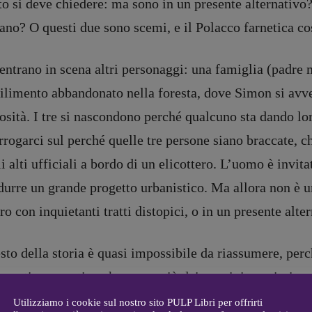
to si deve chiedere: ma sono in un presente alternativo
ano? O questi due sono scemi, e il Polacco farnetica c
 entrano in scena altri personaggi: una famiglia (padre
DIRETTRICE RESPONSABILE
ilimento abbandonato nella foresta, dove Simon si avve
Antonella Marrone
e
osità. I tre si nascondono perché qualcuno sta dando l
er 40
R
EDAZIONE
rrogarci sul perché quelle tre persone siano braccate, c
Walter Catalano
,
Giuseppe
a
Costigliola
,
Anna da Re
,
i alti ufficiali a bordo di un elicottero. L’uomo è invita
Roberto Derobertis
,
Elio
durre un grande progetto urbanistico. Ma allora non è 
Grasso
,
Fabio Malagnini
,
mmersi
Valentina Marcoli
,
Elisabetta
ro con inquietanti tratti distopici, o in un presente al
22-2022
Michielin
,
Nicole Spallina
,
Roberto Sturm
,
Tania Tonin
esto della storia è quasi impossibile da riassumere, perc
CONTATTI
matica narrativa che pesca più dai sogni, in purissimo s
i
Case editrici e coordinamento
allard
izionali convenzioni della distopia. E se distopia è, mi
recensioni
:
Utilizziamo i cookie sul nostro sito PULP Libri per offrirti