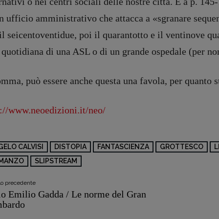
rnativi o nei centri sociali delle nostre città. E a p. 14
registrazione Tribunale Milano n° 5864/2023 – cod. fis. 97943720157 –
Privacy
n ufficio amministrativo che attacca a «sgranare sequen
il seicentoventidue, poi il quarantotto e il ventinove q
 quotidiana di una ASL o di un grande ospedale (per non 
mma, può essere anche questa una favola, per quanto str
p://www.neoedizioni.it/neo/
GELO CALVISI
DISTOPIA
FANTASCIENZA
GROTTESCO
L
MANZO
SLIPSTREAM
olo precedente
lo Emilio Gadda / Le norme del Gran
bardo