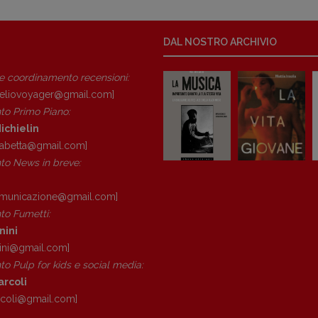
DAL NOSTRO ARCHIVIO
 e coordinamento recensioni
:
eliovoyager@gmail.com]
to Primo Piano
:
ichielin
isabetta@gmail.com]
o News in breve:
omunicazione@gmail.
com]
o Fumetti:
nini
ini@gmail.
com]
o Pulp for kids e social media:
arcoli
rcoli@gmail.
com]