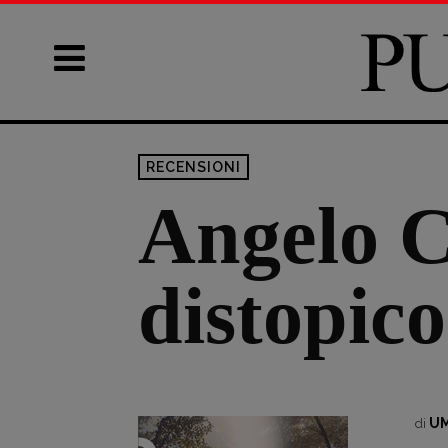
RECENSIONI
Angelo Ca
distopico
UM
di