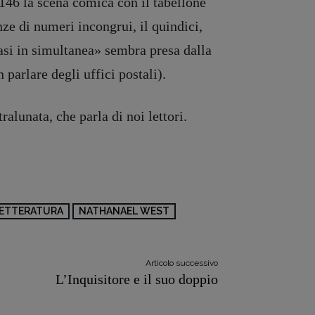
5-146 la scena comica con il tabellone
ze di numeri incongrui, il quindici,
uasi in simultanea» sembra presa dalla
parlare degli uffici postali).
alunata, che parla di noi lettori.
ETTERATURA
NATHANAEL WEST
Articolo successivo
L’Inquisitore e il suo doppio